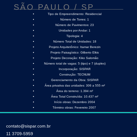
SÃO PAULO / SP
Tipo de Empreendimento:
Residencial
Número de Torres:
1
Número de Pavimentos:
23
Unidades por Andar:
1
Tipologia:
4
Número Total de Unidades:
18
Projeto Arquitetônico:
Itamar Berezin
Projeto Paisagístico:
Gilberto Elkis
Projeto Decoração:
Kiko Salomão
Número total de vagas:
5 (tipo) e 7 (duplex)
Incorporação:
SISPAR
Construção:
TECNUM
Gerenciamento da Obra:
SISPAR
Área privativa das unidades:
306 a 555 m²
Área do terreno:
1.394 m²
Área Total Construída:
10.437 m²
Início obras:
Dezembro 2004
Término obras:
Fevereiro 2007
contato@sispar.com.br
11 3709-5959