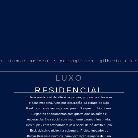
ra: itamar berezin ◦ paisagístico: gilberto elk
LUXO
RESIDENCIAL
Edifício residencial de altíssimo padrão, proporções clássicas
e alma moderna. A melhor localização da cidade de São
Paulo, com vista incomparável para o Parque do Ibirapuera.
Elegantes apartamentos com quatro amplas suítes e
espetacular área social com imponente varanda integrada.
Tres duplex com arrebatadora sala social de pé direito duplo.
Exclusivíssimo triplex na cobertura. Projeto inovador de
Itamar Berezin Arquitetos, com decoração arrojada de Kiko