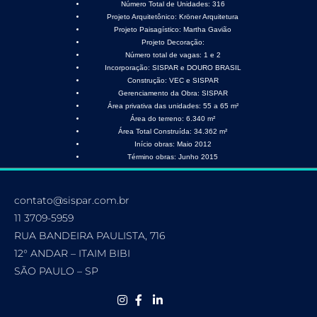
Número Total de Unidades:
316
Projeto Arquitetônico:
Kröner Arquitetura
Projeto Paisagístico:
Martha Gavião
Projeto Decoração:
Número total de vagas:
1 e 2
Incorporação:
SISPAR e DOURO BRASIL
Construção:
VEC e SISPAR
Gerenciamento da Obra:
SISPAR
Área privativa das unidades:
55 a 65 m²
Área do terreno:
6.340 m²
Área Total Construída:
34.362 m²
Início obras:
Maio 2012
Término obras:
Junho 2015
contato@sispar.com.br
11 3709-5959
RUA BANDEIRA PAULISTA, 716
12° ANDAR – ITAIM BIBI
SÃO PAULO – SP