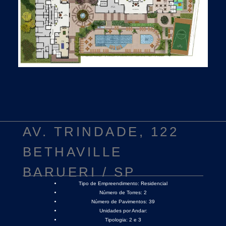
AV. TRINDADE, 122
BETHAVILLE
BARUERI / SP
Tipo de Empreendimento:
Residencial
Número de Torres:
2
Número de Pavimentos:
39
Unidades por Andar:
Tipologia:
2 e 3