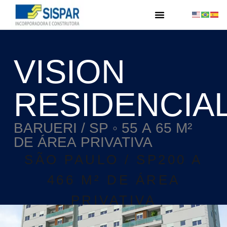
VISION
RESIDENCIA
BARUERI / SP ◦ 55 A 65 M²
DE ÁREA PRIVATIVA
SÃO PAULO / SP200 A
466 M² DE ÁREA
PRIVATIVA