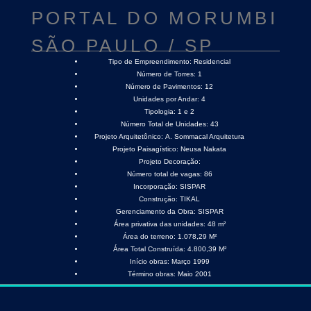
PORTAL DO MORUMBI
SÃO PAULO / SP
Tipo de Empreendimento:
Residencial
Número de Torres:
1
Número de Pavimentos:
12
Unidades por Andar:
4
Tipologia:
1 e 2
Número Total de Unidades:
43
Projeto Arquitetônico:
A. Sommacal Arquitetura
Projeto Paisagístico:
Neusa Nakata
Projeto Decoração:
Número total de vagas:
86
Incorporação:
SISPAR
Construção:
TIKAL
Gerenciamento da Obra:
SISPAR
Área privativa das unidades:
48 m²
Área do terreno:
1.078,29 M²
Área Total Construída:
4.800,39 M²
Início obras:
Março 1999
Término obras:
Maio 2001