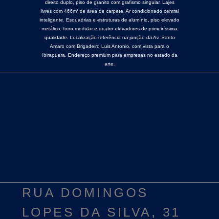
direito duplo, piso de granito com grafismo singular. Lajes
livres com 466m² de área de carpete. Ar condicionado central
inteligente. Esquadrias e estruturas de alumínio, piso elevado
metálico, forro modular e quatro elevadores de primeiríssima
qualidade. Localização referência na junção da Av. Santo
Amaro com Brigadeiro Luis Antonio, com vista para o
Ibirapuera. Endereço premium para empresas no estado da
arte.
RUA DOMINGOS
LOPES DA SILVA, 31