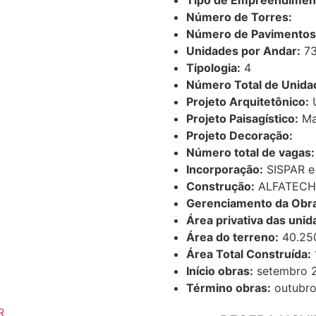
Tipo de Empreendimen
Número de Torres:
Número de Pavimentos
Unidades por Andar:
7
Tipologia:
4
Número Total de Unida
Projeto Arquitetônico:
U
Projeto Paisagístico:
Ma
Projeto Decoração:
Número total de vagas:
Incorporação:
SISPAR e
Construção:
ALFATECH
Gerenciamento da Obr
Área privativa das unid
Área do terreno:
40.25
Área Total Construída:
Início obras:
setembro 
Término obras:
outubro
R