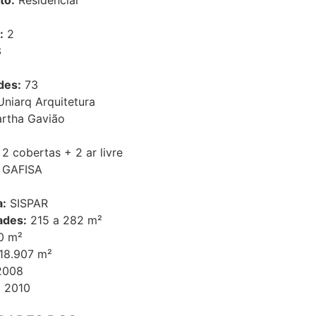
to:
Residencial
:
2
3
des:
73
niarq Arquitetura
rtha Gavião
2 cobertas + 2 ar livre
 GAFISA
a:
SISPAR
ades:
215 a 282 m²
0 m²
18.907 m²
2008
 2010